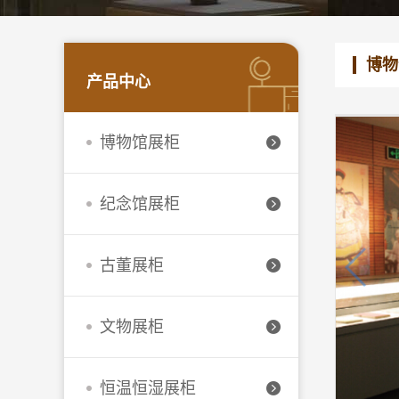
博物
产品中心
博物馆展柜
纪念馆展柜
古董展柜
文物展柜
恒温恒湿展柜