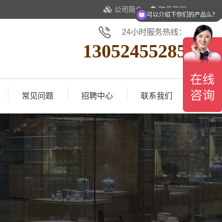
公司简介
联系我们
可以介绍下你们的产品么？
24小时服务热线：
13052455285
常见问题
招聘中心
联系我们