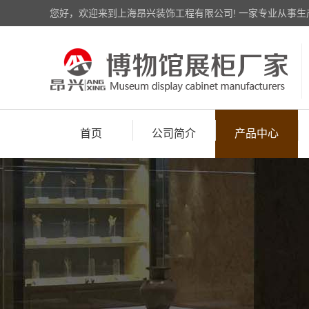
您好，欢迎来到上海昂兴装饰工程有限公司! 一家专业从事
首页
公司简介
产品中心