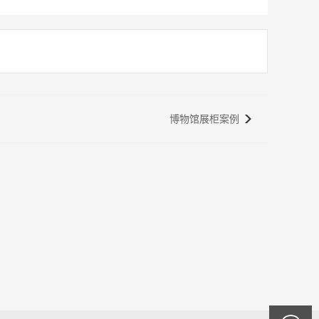
博物馆展柜案例